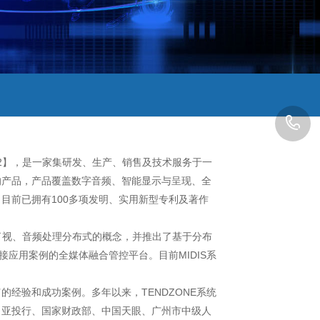
0
3
902】，是一家集研发、生产、销售及技术服务于一
的产品，产品覆盖数字音频、智能显示与呈现、全
目前已拥有100多项发明、实用新型专利及著作
出了视、音频处理分布式的概念，并推出了基于分布
接应用案例的全媒体融合管控平台。目前MIDIS系
经验和成功案例。多年以来，TENDZONE系统
、亚投行、国家财政部、中国天眼、广州市中级人