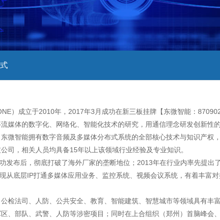
式
NE）成立于2010年，2017年3月成功在新三板挂牌【东微智能：870
等流媒体的数字化、网络化、智能化技术的研究，用通信理念研发创新性
东微智能拥有数字音频及多媒体分布式系统的全部核心技术与知识产权，
公司，相关人员均具备15年以上该领域行业经验及专业知识。
国内成功发布后，彻底打破了海外厂家的垄断地位；2013年在行业内率先提
实现从底层IP打通多媒体应用业务、监控系统、视频会议系统，有着丰富对
。
公检法司、人防、公共安全、教育、智能建筑、智慧城市等领域具有丰富的
军区、部队、武警、人防等涉密项目；同时在上合组织（郑州）首脑峰会